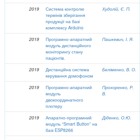
2019
Система контролю
Худолій, Є. П.
термінів зберігання
продукції на базі
комплексу Arduino
2019
Програмно-апаратний
Пашкевич, І. Я.
модуль дистанційного
моніторингу стану
пацієнтів.
2019
Дистанційна система
Беліменко, В. О.
керування домофоном
2019
Програмно-апаратний
Прохоренко, Р.
модуль
В.
двокоординатного
плотеру
2019
Апаратно-програмний
Діденко, О.Ю.
модуль “Smart Button” на
базі ESP8266