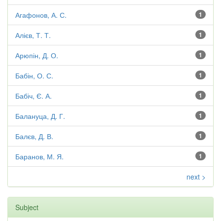
Агафонов, А. С.
1
Алієв, Т. Т.
1
Арюпін, Д. О.
1
Бабін, О. С.
1
Бабіч, Є. А.
1
Балануца, Д. Г.
1
Балєв, Д. В.
1
Баранов, М. Я.
1
next >
Subject