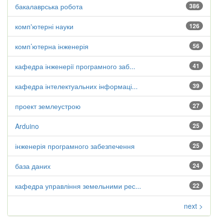
бакалаврська робота
386
комп'ютерні науки
126
комп’ютерна інженерія
56
кафедра інженерії програмного заб...
41
кафедра інтелектуальних інформаці...
39
проект землеустрою
27
Arduino
25
інженерія програмного забезпечення
25
база даних
24
кафедра управління земельними рес...
22
next >