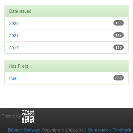
Date issued
2020
155
2021
117
2019
116
Has File(s)
true
388
Theme by
DSpace Software
Copyright © 2002-2013
Duraspace
-
Feedback