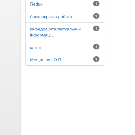
Redux
1
бакалаврська робота
1
кафедра інтелектуальних
1
інформаці...
клієнт
1
Мещанінов О.П.
1