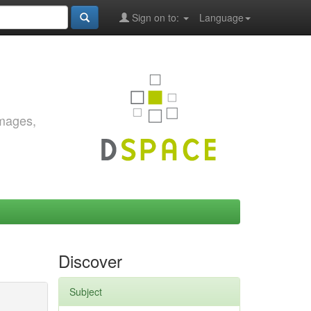
Sign on to:
Language
images,
Discover
Subject