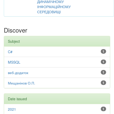
ДИНАМІЧНОМУ
ІНФОРМАЦІЙНОМУ
СЕРЕДОВИЩІ
Discover
Subject
C#
1
MSSQL
1
веб-додаток
1
Мещанінов О.П.
1
Date issued
2021
1