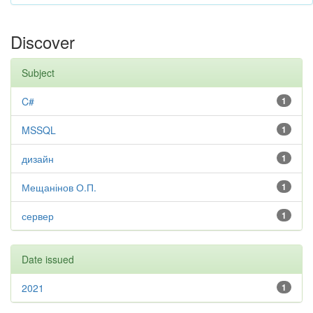
Discover
Subject
C#
1
MSSQL
1
дизайн
1
Мещанінов О.П.
1
сервер
1
Date issued
2021
1