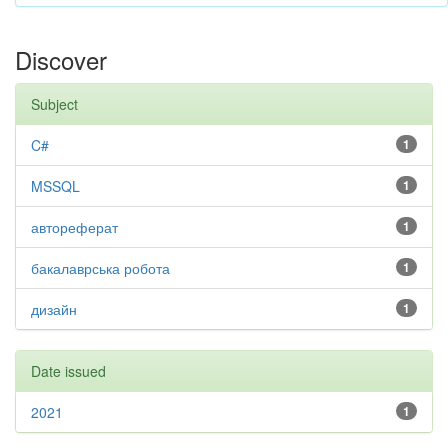
Discover
Subject
C#
1
MSSQL
1
автореферат
1
бакалаврська робота
1
дизайн
1
Date issued
2021
1