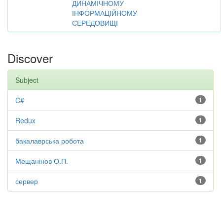
ДИНАМІЧНОМУ
ІНФОРМАЦІЙНОМУ
СЕРЕДОВИЩІ
Discover
Subject
C#
1
Redux
1
бакалаврська робота
1
Мещанінов О.П.
1
сервер
1