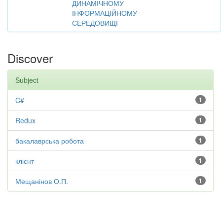
ДИНАМІЧНОМУ
ІНФОРМАЦІЙНОМУ
СЕРЕДОВИЩІ
Discover
Subject
C#
1
Redux
1
бакалаврська робота
1
клієнт
1
Мещанінов О.П.
1