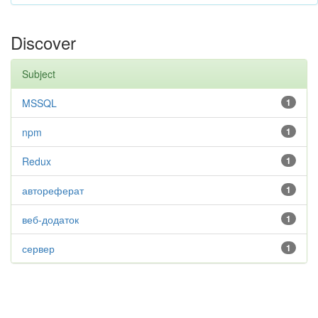
Discover
Subject
MSSQL
1
npm
1
Redux
1
автореферат
1
веб-додаток
1
сервер
1