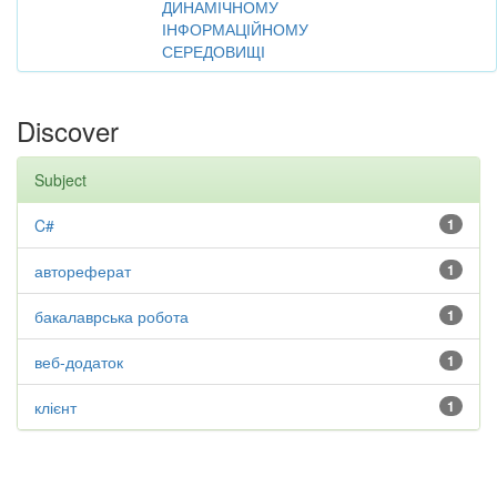
ДИНАМІЧНОМУ
ІНФОРМАЦІЙНОМУ
СЕРЕДОВИЩІ
Discover
Subject
C#
1
автореферат
1
бакалаврська робота
1
веб-додаток
1
клієнт
1