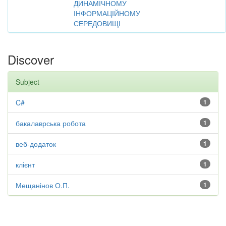
ДИНАМІЧНОМУ
ІНФОРМАЦІЙНОМУ
СЕРЕДОВИЩІ
Discover
Subject
C#
1
бакалаврська робота
1
веб-додаток
1
клієнт
1
Мещанінов О.П.
1