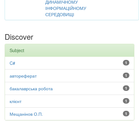
ДИНАМІЧНОМУ
ІНФОРМАЦІЙНОМУ
СЕРЕДОВИЩІ
Discover
Subject
C#
1
автореферат
1
бакалаврська робота
1
клієнт
1
Мещанінов О.П.
1