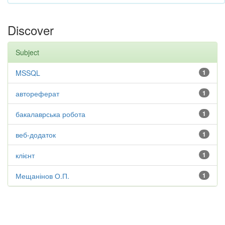
Discover
Subject
MSSQL
1
автореферат
1
бакалаврська робота
1
веб-додаток
1
клієнт
1
Мещанінов О.П.
1