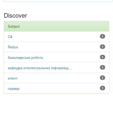
Discover
Subject
C#
1
Redux
1
бакалаврська робота
1
кафедра інтелектуальних інформаці...
1
клієнт
1
сервер
1