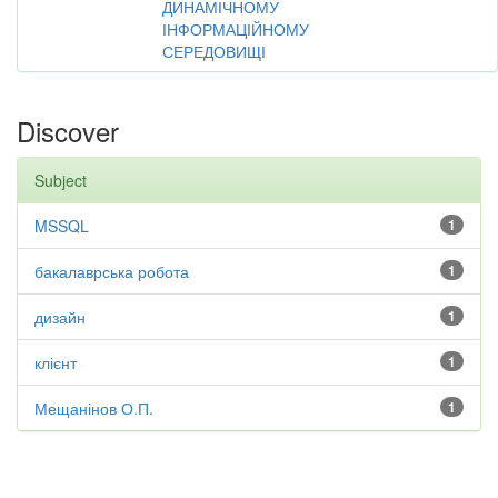
ДИНАМІЧНОМУ
ІНФОРМАЦІЙНОМУ
СЕРЕДОВИЩІ
Discover
Subject
MSSQL
1
бакалаврська робота
1
дизайн
1
клієнт
1
Мещанінов О.П.
1