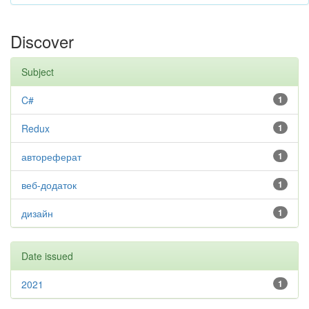
Discover
Subject
C#
1
Redux
1
автореферат
1
веб-додаток
1
дизайн
1
Date issued
2021
1