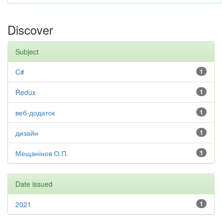
Discover
Subject
C#
1
Redux
1
веб-додаток
1
дизайн
1
Мещанінов О.П.
1
Date issued
2021
1