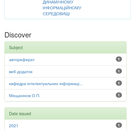
ДИНАМІЧНОМУ
ІНФОРМАЦІЙНОМУ
СЕРЕДОВИЩІ
Discover
Subject
автореферат
1
веб-додаток
1
кафедра інтелектуальних інформаці...
1
Мещанінов О.П.
1
Date issued
2021
1