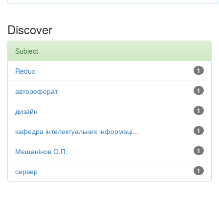
Discover
Subject
Redux
1
автореферат
1
дизайн
1
кафедра інтелектуальних інформаці...
1
Мещанінов О.П.
1
сервер
1