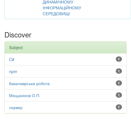
ДИНАМІЧНОМУ
ІНФОРМАЦІЙНОМУ
СЕРЕДОВИЩІ
Discover
Subject
C#
1
npm
1
бакалаврська робота
1
Мещанінов О.П.
1
сервер
1