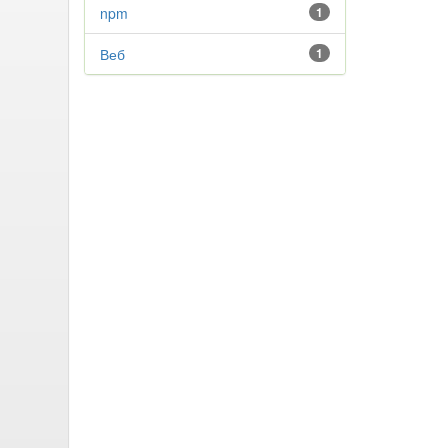
npm
1
Веб
1