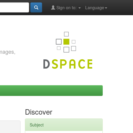
Sign on to:
Language
images,
Discover
Subject