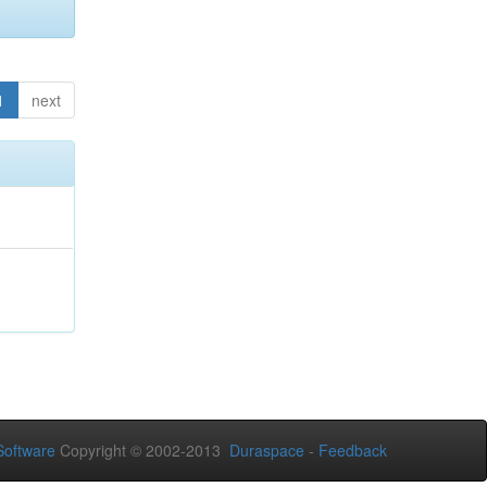
1
next
oftware
Copyright © 2002-2013
Duraspace
-
Feedback