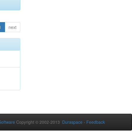
1
next
oftware
Copyright © 2002-2013
Duraspace
-
Feedback