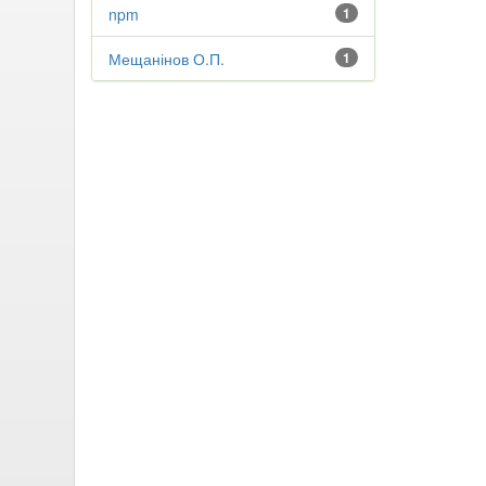
npm
1
Мещанінов О.П.
1