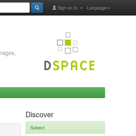
Sign on to:
Language
images,
Discover
Subject