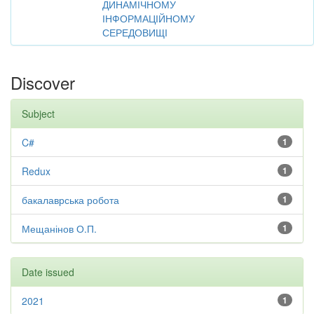
ДИНАМІЧНОМУ
ІНФОРМАЦІЙНОМУ
СЕРЕДОВИЩІ
Discover
Subject
C#
1
Redux
1
бакалаврська робота
1
Мещанінов О.П.
1
Date issued
2021
1