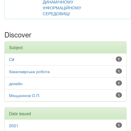
ДИНАМІЧНОМУ
ІНФОРМАЦІЙНОМУ
СЕРЕДОВИЩІ
Discover
Subject
C#
1
бакалаврська робота
1
дизайн
1
Мещанінов О.П.
1
Date issued
2021
1