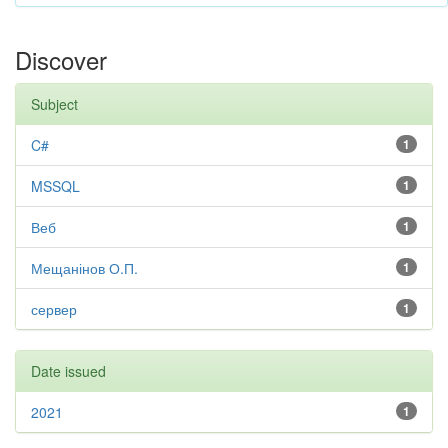
Discover
Subject
C#
1
MSSQL
1
Веб
1
Мещанінов О.П.
1
сервер
1
Date issued
2021
1