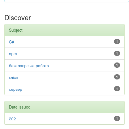
Discover
Subject
C#
1
npm
1
бакалаврська робота
1
клієнт
1
сервер
1
Date issued
2021
1