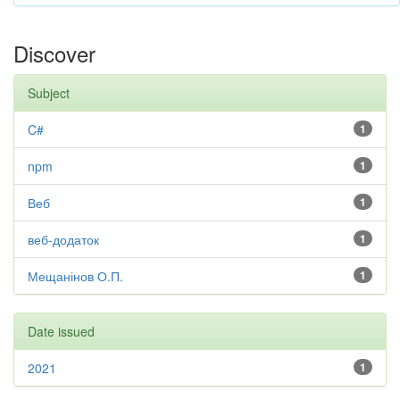
Discover
Subject
C#
1
npm
1
Веб
1
веб-додаток
1
Мещанінов О.П.
1
Date issued
2021
1