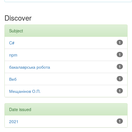
Discover
Subject
C#
1
npm
1
бакалаврська робота
1
Веб
1
Мещанінов О.П.
1
Date issued
2021
1