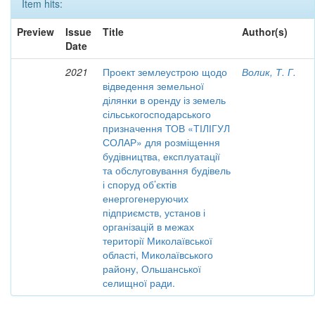
Item hits:
Preview
Issue
Title
Author(s)
Date
2021
Проект землеустрою щодо
Волик, Т. Г.
відведення земельної
ділянки в оренду із земель
сільськогосподарського
призначення ТОВ «ТІЛІГУЛ
СОЛАР» для розміщення
будівництва, експлуатації
та обслуговування будівель
і споруд об’єктів
енергогенеруючих
підприємств, установ і
організацій в межах
території Миколаївської
області, Миколаївського
району, Ольшанської
селищної ради.