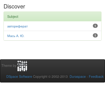
Discover
Subject
автореферат
1
Мась А. Ю.
1
Theme by
DSpace Software
Copyright © 2002-2013
Duraspace
-
Feedback