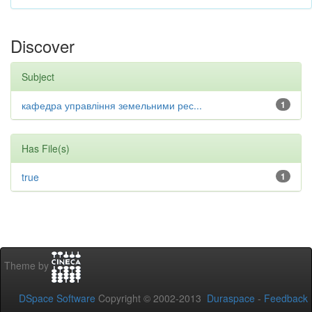
Discover
Subject
кафедра управління земельними рес...
1
Has File(s)
true
1
Theme by
DSpace Software
Copyright © 2002-2013
Duraspace
-
Feedback