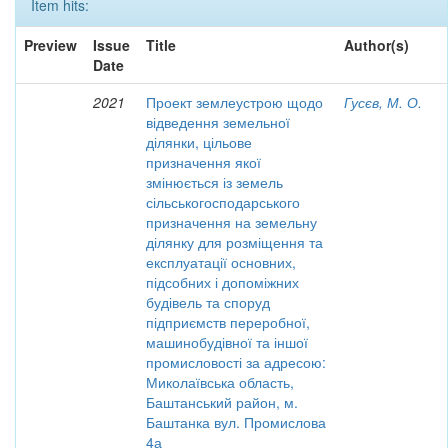
Item hits:
Preview
Issue
Title
Author(s)
Date
2021
Проект землеустрою щодо
Гусєв, М. О.
відведення земельної
ділянки, цільове
призначення якої
змінюється із земель
сільськогосподарського
призначення на земельну
ділянку для розміщення та
експлуатації основних,
підсобних і допоміжних
будівель та споруд
підприємств переробної,
машинобудівної та іншої
промисловості за адресою:
Миколаївська область,
Баштанський район, м.
Баштанка вул. Промислова
4а