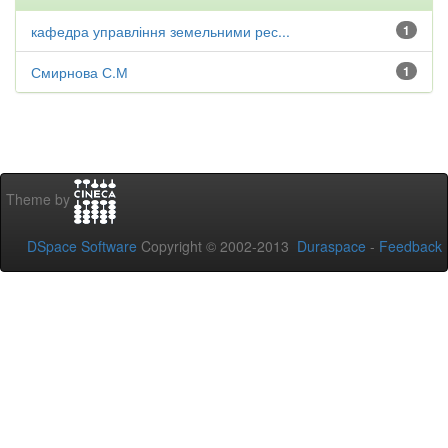
кафедра управління земельними рес...
1
Смирнова С.М
1
Theme by
DSpace Software
Copyright © 2002-2013
Duraspace
-
Feedback