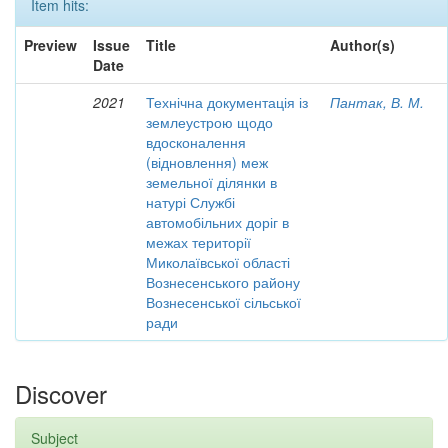
Item hits:
Preview
Issue
Title
Author(s)
Date
2021
Технічна документація із
Пантак, В. М.
землеустрою щодо
вдосконалення
(відновлення) меж
земельної ділянки в
натурі Службі
автомобільних доріг в
межах території
Миколаївської області
Вознесенського району
Вознесенської сільської
ради
Discover
Subject