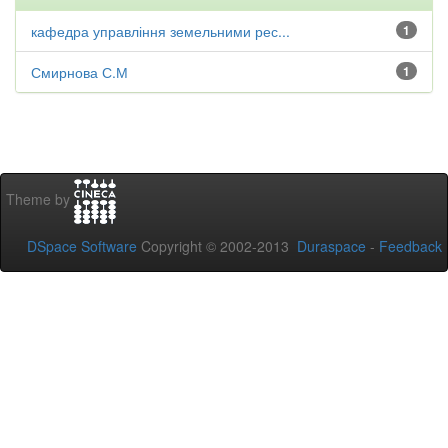
кафедра управління земельними рес...
1
Смирнова С.М
1
Theme by
DSpace Software
Copyright © 2002-2013
Duraspace
-
Feedback