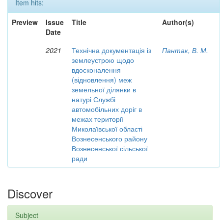
Item hits:
Preview
Issue
Title
Author(s)
Date
2021
Технічна документація із
Пантак, В. М.
землеустрою щодо
вдосконалення
(відновлення) меж
земельної ділянки в
натурі Службі
автомобільних доріг в
межах території
Миколаївської області
Вознесенського району
Вознесенської сільської
ради
Discover
Subject