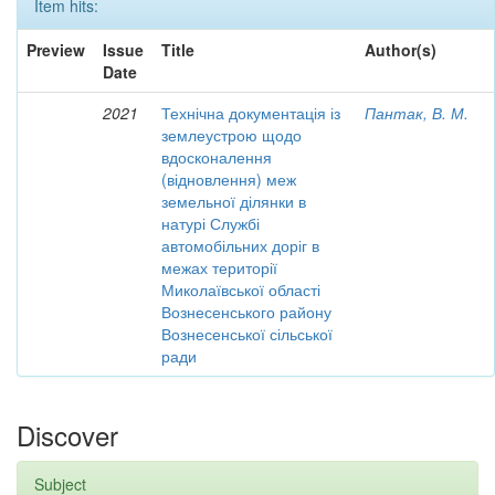
Item hits:
Preview
Issue
Title
Author(s)
Date
2021
Технічна документація із
Пантак, В. М.
землеустрою щодо
вдосконалення
(відновлення) меж
земельної ділянки в
натурі Службі
автомобільних доріг в
межах території
Миколаївської області
Вознесенського району
Вознесенської сільської
ради
Discover
Subject