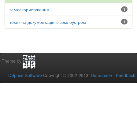
землекористування
1
технічна документація із землеустрою
1
Theme by
DSpace Software
Copyright © 2002-2013
Duraspace
-
Feedback