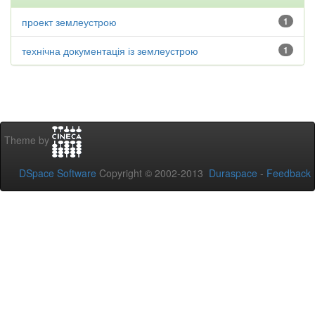
проект землеустрою
1
технічна документація із землеустрою
1
Theme by
DSpace Software
Copyright © 2002-2013
Duraspace
-
Feedback