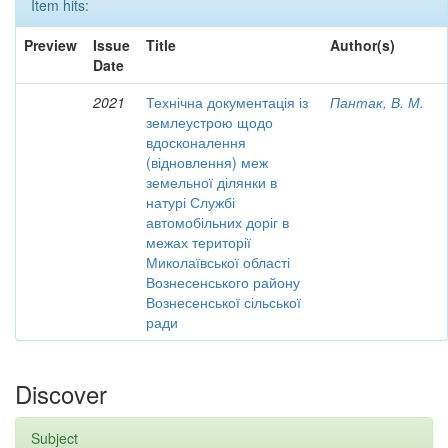
Item hits:
Preview
Issue
Title
Author(s)
Date
2021
Технічна документація із
Пантак, В. М.
землеустрою щодо
вдосконалення
(відновлення) меж
земельної ділянки в
натурі Службі
автомобільних доріг в
межах території
Миколаївської області
Вознесенського району
Вознесенської сільської
ради
Discover
Subject