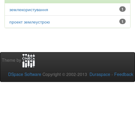
землекористування
1
проект землеустрою
1
Theme by
DSpace Software
Copyright © 2002-2013
Duraspace
-
Feedback