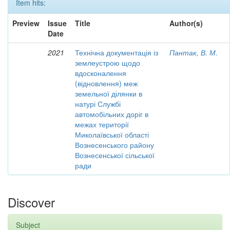
Item hits:
Preview
Issue
Title
Author(s)
Date
2021
Технічна документація із
Пантак, В. М.
землеустрою щодо
вдосконалення
(відновлення) меж
земельної ділянки в
натурі Службі
автомобільних доріг в
межах території
Миколаївської області
Вознесенського району
Вознесенської сільської
ради
Discover
Subject