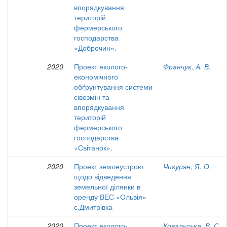
впорядкування
територій
фермерського
господарства
«Доброчин».
2020
Проект еколого-
Франчук, А. В.
економічного
обґрунтування системи
сівозмін та
впорядкування
територій
фермерського
господарства
«Світанок».
2020
Проект землеустрою
Чигурян, Я. О.
щодо відведення
земельної ділянки в
оренду ВЕС «Ольвія»
с.Дмитрівка
2020
Проект еколого-
Ковальська, В. С.