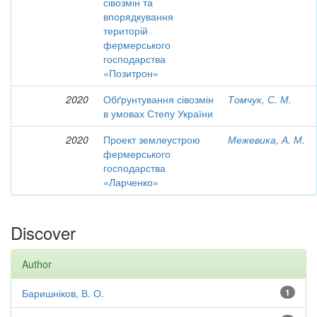
сівозмін та
впорядкування
територій
фермерського
господарства
«Позитрон»
2020
Обґрунтування сівозмін
Томчук, С. М.
в умовах Степу України
2020
Проект землеустрою
Межевика, А. М.
фермерського
господарства
«Ларченко»
Discover
Author
Баришніков, В. О.
1