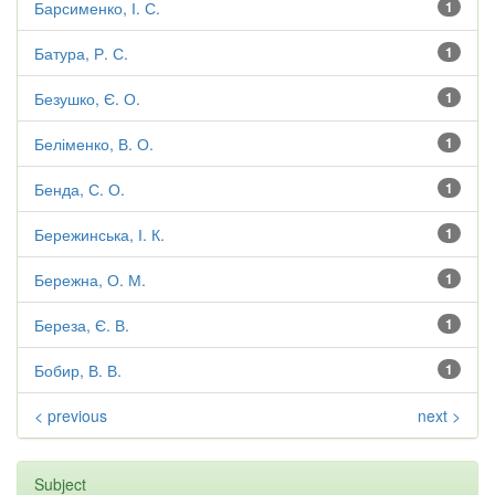
Барсименко, І. С.
1
Батура, Р. С.
1
Безушко, Є. О.
1
Беліменко, В. О.
1
Бенда, С. О.
1
Бережинська, І. К.
1
Бережна, О. М.
1
Береза, Є. В.
1
Бобир, В. В.
1
< previous
next >
Subject