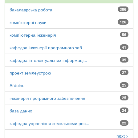
бакалаврська робота
386
комп'ютерні науки
126
комп’ютерна інженерія
56
кафедра інженерії програмного заб...
41
кафедра інтелектуальних інформаці...
39
проект землеустрою
27
Arduino
25
інженерія програмного забезпечення
25
база даних
24
кафедра управління земельними рес...
22
next >