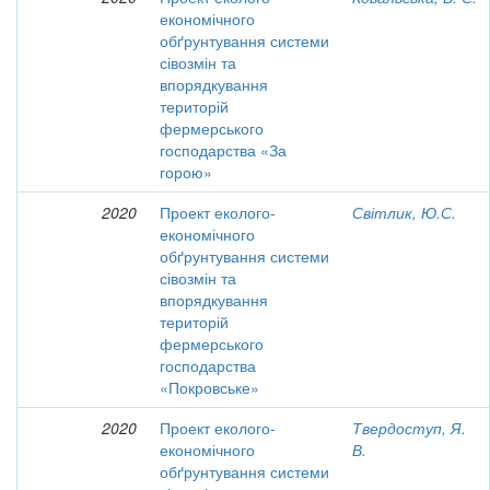
економічного
обґрунтування системи
сівозмін та
впорядкування
територій
фермерського
господарства «За
горою»
2020
Проект еколого-
Світлик, Ю.С.
економічного
обґрунтування системи
сівозмін та
впорядкування
територій
фермерського
господарства
«Покровське»
2020
Проект еколого-
Твердоступ, Я.
економічного
В.
обґрунтування системи