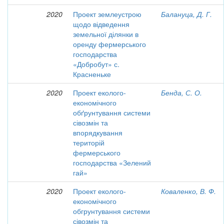
2020
Проект землеустрою
Балануца, Д. Г.
щодо відведення
земельної ділянки в
оренду фермерського
господарства
«Добробут» с.
Красненьке
2020
Проект еколого-
Бенда, С. О.
економічного
обґрунтування системи
сівозмін та
впорядкування
територій
фермерського
господарства «Зелений
гай»
2020
Проект еколого-
Коваленко, В. Ф.
економічного
обгрунтування системи
сівозмін та