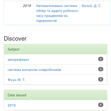
2019
Автоматизована система
Бєлий, Д. С.
обліку та аудиту робочого
часу працівників на
підприємстві
Discover
Subject
автореферат
1
система контролю співробітників
1
Фісун М. Т.
1
Date issued
2019
1