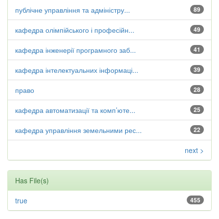
публічне управління та адміністру...
89
кафедра олімпійського і професійн...
49
кафедра інженерії програмного заб...
41
кафедра інтелектуальних інформаці...
39
право
28
кафедра автоматизації та комп’юте...
25
кафедра управління земельними рес...
22
next >
Has File(s)
true
455