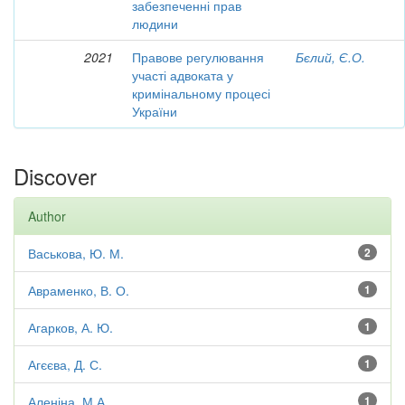
забезпеченні прав
людини
2021
Правове регулювання
Бєлий, Є.О.
участі адвоката у
кримінальному процесі
України
Discover
Author
Васькова, Ю. М.
2
Авраменко, В. О.
1
Агарков, А. Ю.
1
Агєєва, Д. С.
1
Аленіна, М.А.
1