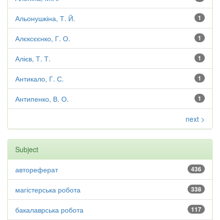
Альонушкіна, Т. Й.
1
Алєксєєнко, Г. О.
1
Алієв, Т. Т.
1
Антикало, Г. С.
1
Антипенко, В. О.
1
next >
Subject
автореферат
436
магістерська робота
338
бакалаврська робота
117