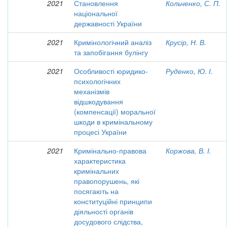
2021
Становлення
Кольченко, С. П.
національної
державності України
2021
Кримінологічний аналіз
Крусір, Н. В.
та запобігання булінгу
2021
Особливості юридико-
Руденко, Ю. І.
психологічних
механізмів
відшкодування
(компенсації) моральної
шкоди в кримінальному
процесі України
2021
Кримінально-правова
Коржова, В. І.
характеристика
кримінальних
правопорушень, які
посягають на
конституційні принципи
діяльності органів
досудового слідства,