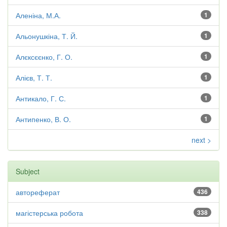
Аленіна, М.А.
1
Альонушкіна, Т. Й.
1
Алєксєєнко, Г. О.
1
Алієв, Т. Т.
1
Антикало, Г. С.
1
Антипенко, В. О.
1
next >
Subject
автореферат
436
магістерська робота
338