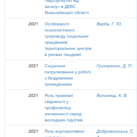
«відторгнутих від
загалу» в ДКВС
Миколаївської області
2021
Особливості
Верба, Г. Ю.
психологічного
супроводу соціальних
працівників
територіальних центрів
в умовах пандемії
2021
Соціальне
Григоренко, Д. П.
патрулювання у роботі
з бездомними
громадянами
2021
Роль правової
Волинець, К. В.
свідомості у
профілактиці
злочинності серед
молодших підлітків
2021
Роль корпоративної
Добровольська, C.