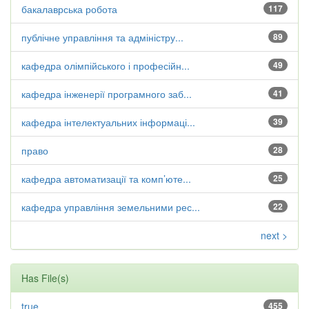
бакалаврська робота
117
публічне управління та адміністру...
89
кафедра олімпійського і професійн...
49
кафедра інженерії програмного заб...
41
кафедра інтелектуальних інформаці...
39
право
28
кафедра автоматизації та комп’юте...
25
кафедра управління земельними рес...
22
next >
Has File(s)
true
455