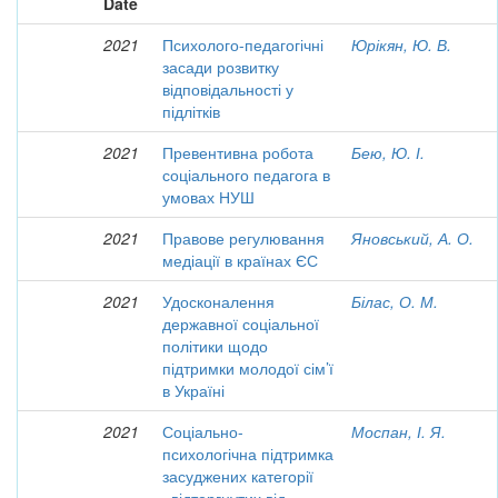
Date
2021
Психолого-педагогічні
Юрікян, Ю. В.
засади розвитку
відповідальності у
підлітків
2021
Превентивна робота
Бею, Ю. І.
соціального педагога в
умовах НУШ
2021
Правове регулювання
Яновський, А. О.
медіації в країнах ЄС
2021
Удосконалення
Білас, О. М.
державної соціальної
політики щодо
підтримки молодої сім’ї
в Україні
2021
Соціально-
Моспан, І. Я.
психологічна підтримка
засуджених категорії