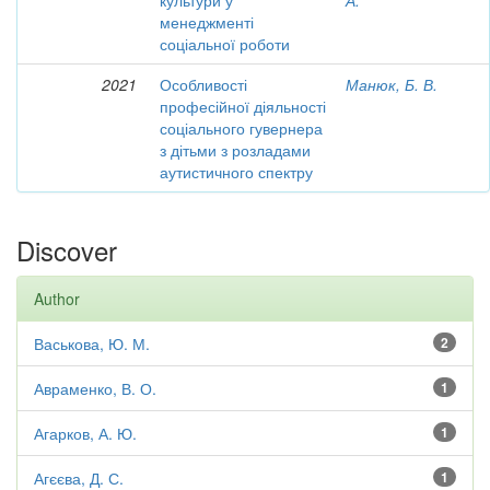
культури у
А.
менеджменті
соціальної роботи
2021
Особливості
Манюк, Б. В.
професійної діяльності
соціального гувернера
з дітьми з розладами
аутистичного спектру
Discover
Author
Васькова, Ю. М.
2
Авраменко, В. О.
1
Агарков, А. Ю.
1
Агєєва, Д. С.
1