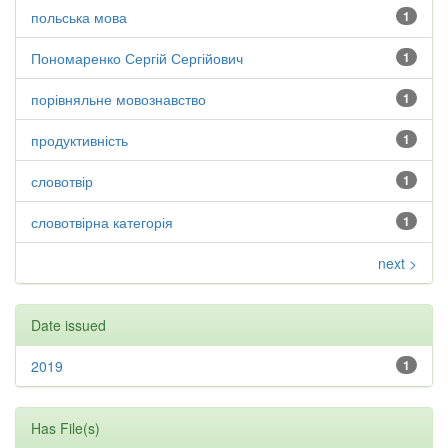
польська мова
1
Пономаренко Сергій Сергійович
1
порівняльне мовознавство
1
продуктивність
1
словотвір
1
словотвірна категорія
1
next >
Date issued
2019
1
Has File(s)