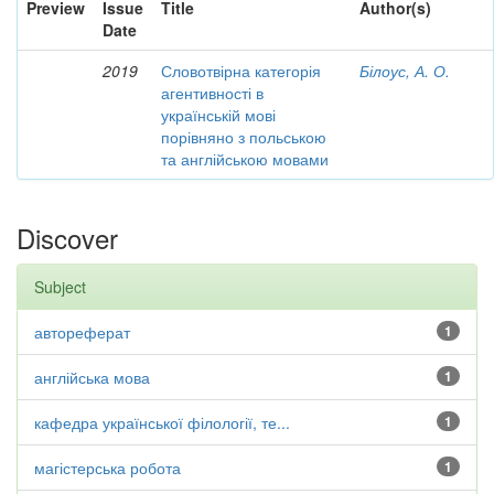
Preview
Issue
Title
Author(s)
Date
2019
Словотвірна категорія
Білоус, А. О.
агентивності в
українській мові
порівняно з польською
та англійською мовами
Discover
Subject
автореферат
1
англійська мова
1
кафедра української філології, те...
1
магістерська робота
1