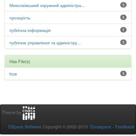
Миколаївський окружний адміністра...
1
прозорість
1
публічна інформація
1
публічне управління та адміністру...
1
Has File(s)
true
1
Theme by
DSpace Software
Copyright © 2002-2013
Duraspace
-
Feedback