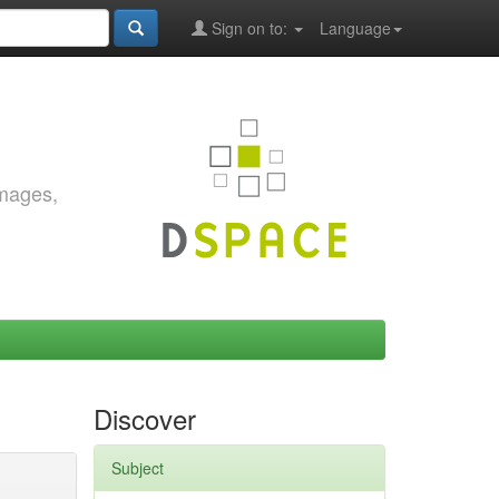
Sign on to:
Language
images,
Discover
Subject