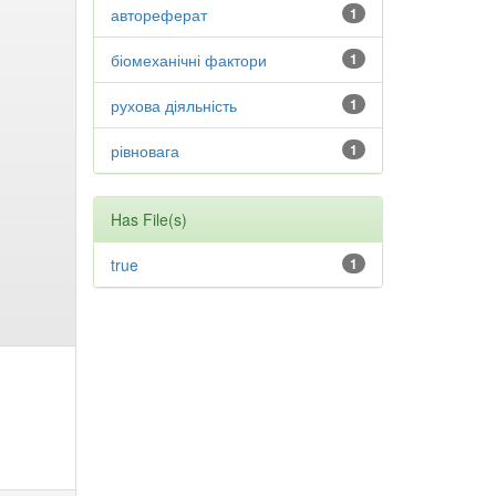
автореферат
1
біомеханічні фактори
1
рухова діяльність
1
рівновага
1
Has File(s)
true
1