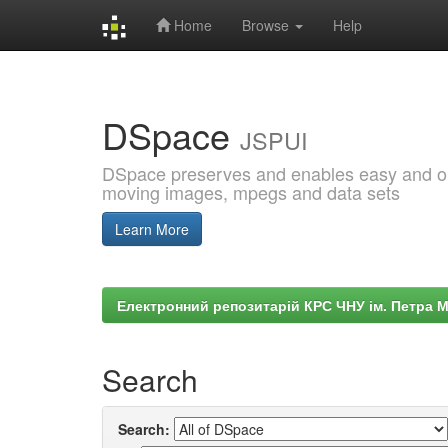
Home
Browse
Help
Skip
navigation
DSpace
JSPUI
DSpace preserves and enables easy and open
moving images, mpegs and data sets
Learn More
Електронний репозитарій КРС ЧНУ ім. Петра 
Search
Search: