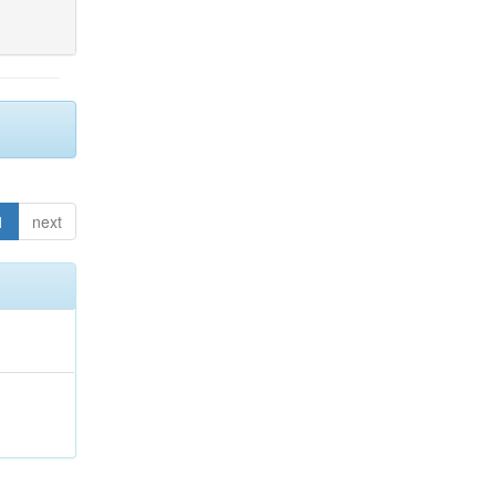
1
next