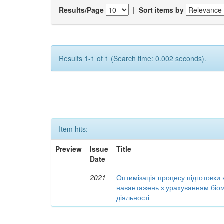
Results/Page
|
Sort items by
Results 1-1 of 1 (Search time: 0.002 seconds).
Item hits:
Preview
Issue
Title
Date
2021
Оптимізація процесу підготовки 
навантажень з урахуванням біом
діяльності