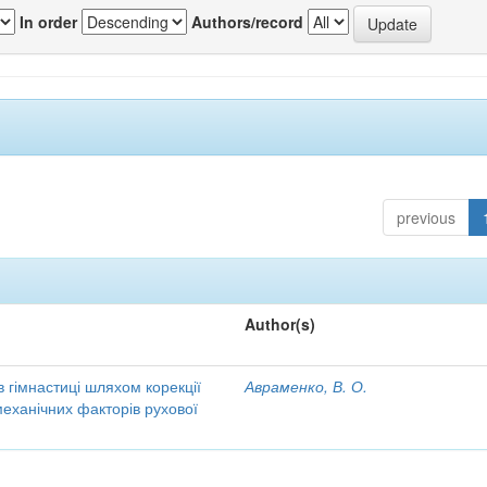
In order
Authors/record
previous
Author(s)
в гімнастиці шляхом корекції
Авраменко, В. О.
еханічних факторів рухової