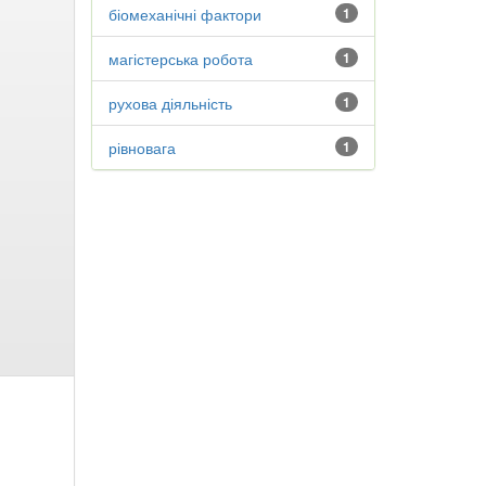
біомеханічні фактори
1
магістерська робота
1
рухова діяльність
1
рівновага
1