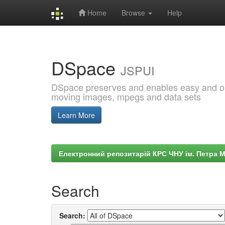
Home
Browse
Help
Skip
navigation
DSpace
JSPUI
DSpace preserves and enables easy and open
moving images, mpegs and data sets
Learn More
Електронний репозитарій КРС ЧНУ ім. Петра 
Search
Search: