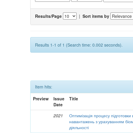
Results/Page
|
Sort items by
Results 1-1 of 1 (Search time: 0.002 seconds).
Item hits:
Preview
Issue
Title
Date
2021
Оптимізація процесу підготовки 
навантажень з урахуванням біом
діяльності