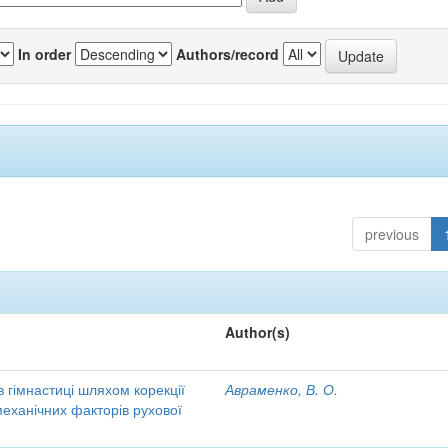
In order
Authors/record
previous
Author(s)
в гімнастиці шляхом корекції
Авраменко, В. О.
еханічних факторів рухової