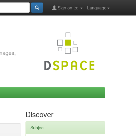
Sign on to:
Language
images,
Discover
Subject