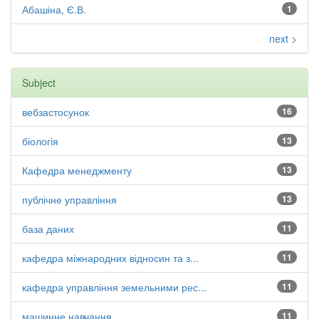
Абашіна, Є.В.
1
next >
Subject
вебзастосунок
16
біологія
13
Кафедра менеджменту
13
публічне управління
13
база даних
11
кафедра міжнародних відносин та з...
11
кафедра управління земельними рес...
11
машинне навчання
11