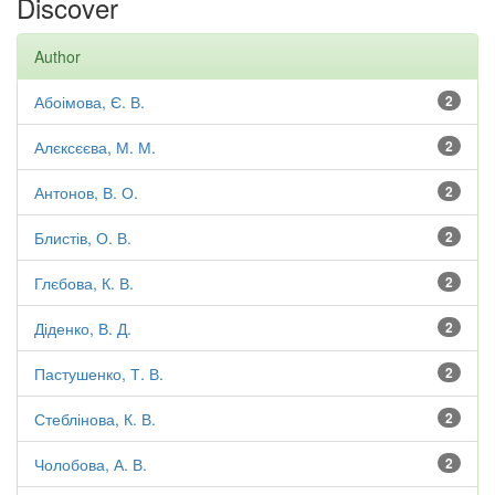
Discover
Author
Абоімова, Є. В.
2
Алєксєєва, М. М.
2
Антонов, В. О.
2
Блистів, О. В.
2
Глєбова, К. В.
2
Діденко, В. Д.
2
Пастушенко, Т. В.
2
Стеблінова, К. В.
2
Чолобова, А. В.
2