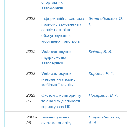
спортивних
автомобілів
2022
Інформаційна система
Желтобрюхов, О.
прийому замовлень у
І.
сервіс-центрі по
обслуговуванню
мобільних пристроїв
2022
Web-застосунок
Кізілов, В. В.
підприємства
автосервісу
2022
Web-застосунок
Керімов, Р. Г.
інтернет-магазину
мобільної техніки
2023-
Система моніторингу
Поріцький, В. А.
06
та аналізу діяльності
користувача ПК
2023-
Інтелектуальна
Стрельбицький,
06
система аналізу
А. А.