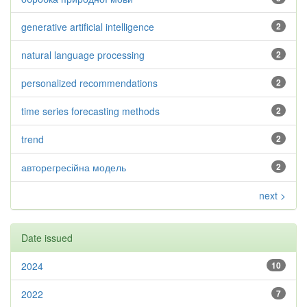
generative artificial intelligence
2
natural language processing
2
personalized recommendations
2
time series forecasting methods
2
trend
2
авторегресійна модель
2
next >
Date issued
2024
10
2022
7