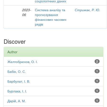
соціологічних даних
2023-
Система аналізу та
Стрижак, Р. Ю.
06
прогнозування
фінансових часових
рядів
Discover
Author
Желтобрюхов, О. І.
2
Бабін, О. С.
1
Барбулат, І. В.
1
Бурлака, І. І.
1
Дарій, А. М.
1