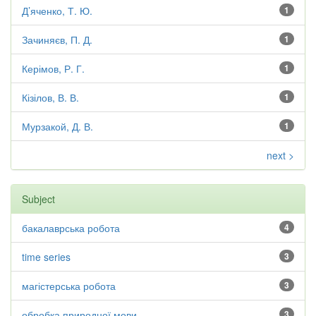
Д’яченко, Т. Ю.
1
Зачиняєв, П. Д.
1
Керімов, Р. Г.
1
Кізілов, В. В.
1
Мурзакой, Д. В.
1
next >
Subject
бакалаврська робота
4
time series
3
магістерська робота
3
обробка природної мови
3