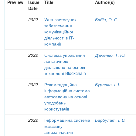
Preview
Issue
Title
Author(s)
Date
2022
Web-застосунок
Бабін, О. С.
забезпечення
комунікаційної
діяльності в ІТ-
компанії
2022
Система управління
Д’яченко, Т. Ю.
логістичною
діяльністю на основі
технології Blockchain
2022
Рекомендаційна
Бурлака, І. І.
інформаційна система
автосалону на основі
уподобань
користувачів
2022
Інформаційна система
Барбулат, І. В.
магазину
автозапчастин