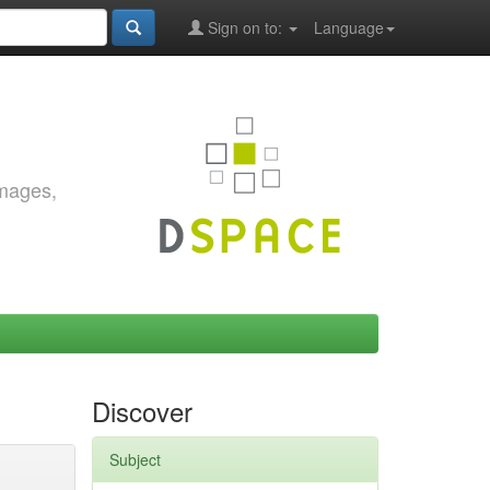
Sign on to:
Language
images,
Discover
Subject