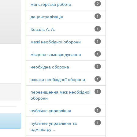
магістерська робота
2
децентралізація
1
Коваль А. А.
1
межі необхідної оборони
1
місцеве самоврядування
1
необхідна оборона
1
ознаки необхідної оборони
1
перевищення меж необхідної
1
оборони
публічне управління
1
публічне управління та
1
адміністру...