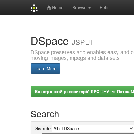
Home
Browse
Help
Skip
navigation
DSpace
JSPUI
DSpace preserves and enables easy and open
moving images, mpegs and data sets
Learn More
Електронний репозитарій КРС ЧНУ ім. Петра 
Search
Search: