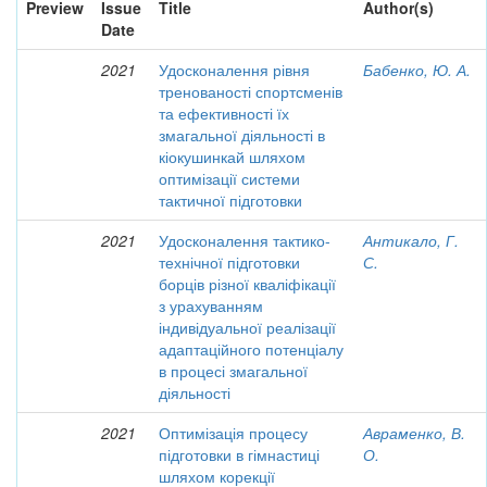
Preview
Issue
Title
Author(s)
Date
2021
Удосконалення рівня
Бабенко, Ю. А.
тренованості спортсменів
та ефективності їх
змагальної діяльності в
кіокушинкай шляхом
оптимізації системи
тактичної підготовки
2021
Удосконалення тактико-
Антикало, Г.
технічної підготовки
С.
борців різної кваліфікації
з урахуванням
індивідуальної реалізації
адаптаційного потенціалу
в процесі змагальної
діяльності
2021
Оптимізація процесу
Авраменко, В.
підготовки в гімнастиці
О.
шляхом корекції