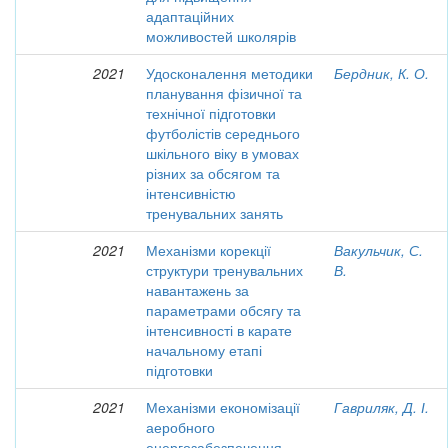
адаптаційних
можливостей школярів
2021
Удосконалення методики
Бердник, К. О.
планування фізичної та
технічної підготовки
футболістів середнього
шкільного віку в умовах
різних за обсягом та
інтенсивністю
тренувальних занять
2021
Механізми корекції
Вакульчик, С.
структури тренувальних
В.
навантажень за
параметрами обсягу та
інтенсивності в карате
начальному етапі
підготовки
2021
Механізми економізації
Гавриляк, Д. І.
аеробного
енергозабезпечення