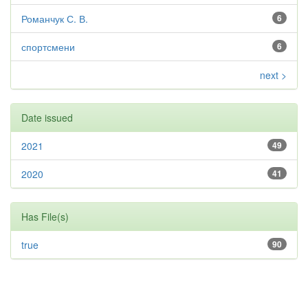
Романчук С. В.
6
спортсмени
6
next >
Date issued
2021
49
2020
41
Has File(s)
true
90