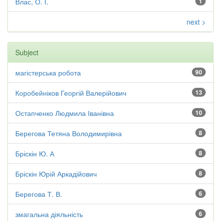
Влас, О. І.
1
next >
Subject
магістерська робота
90
Коробейніков Георгій Валерійович
13
Остапченко Людмила Іванівна
10
Берегова Тетяна Володимирівна
8
Бріскін Ю. А
8
Бріскін Юрій Аркадійович
8
Берегова Т. В.
6
змагальна діяльність
6