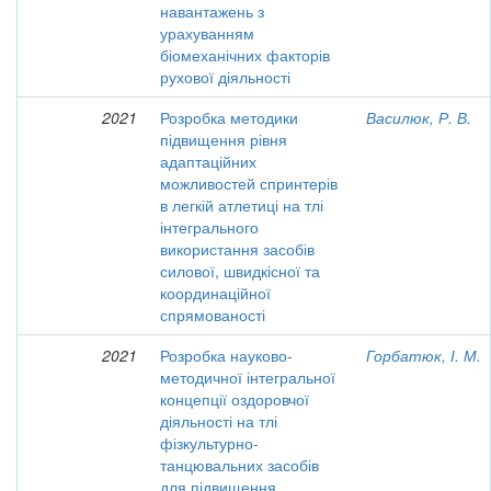
навантажень з
урахуванням
біомеханічних факторів
рухової діяльності
2021
Розробка методики
Василюк, Р. В.
підвищення рівня
адаптаційних
можливостей спринтерів
в легкій атлетиці на тлі
інтегрального
використання засобів
силової, швидкісної та
координаційної
спрямованості
2021
Розробка науково-
Горбатюк, І. М.
методичної інтегральної
концепції оздоровчої
діяльності на тлі
фізкультурно-
танцювальних засобів
для підвищення