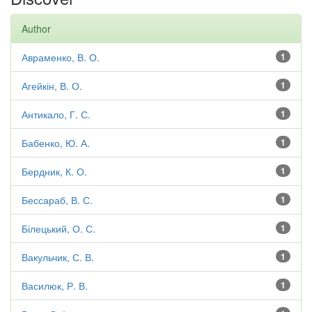
Author
Авраменко, В. О.
1
Агейкін, В. О.
1
Антикало, Г. С.
1
Бабенко, Ю. А.
1
Бердник, К. О.
1
Бессараб, В. С.
1
Білецький, О. С.
1
Вакульчик, С. В.
1
Василюк, Р. В.
1