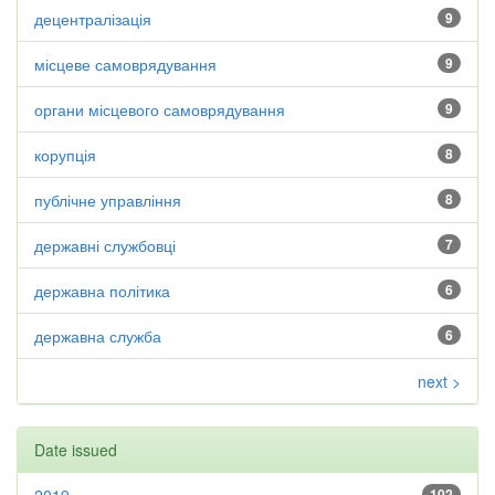
децентралізація
9
місцеве самоврядування
9
органи місцевого самоврядування
9
корупція
8
публічне управління
8
державні службовці
7
державна політика
6
державна служба
6
next >
Date issued
102