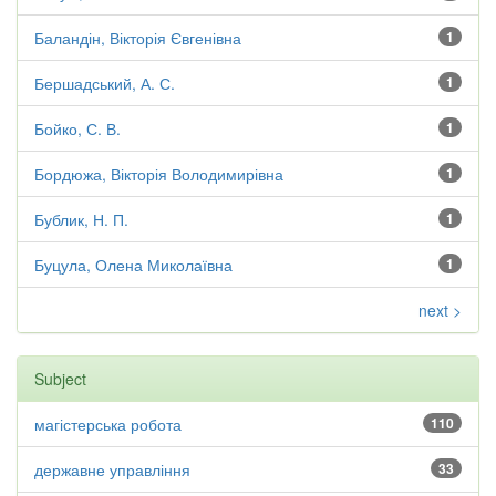
Баландін, Вікторія Євгенівна
1
Бершадський, А. С.
1
Бойко, С. В.
1
Бордюжа, Вікторія Володимирівна
1
Бублик, Н. П.
1
Буцула, Олена Миколаївна
1
next >
Subject
магістерська робота
110
державне управління
33