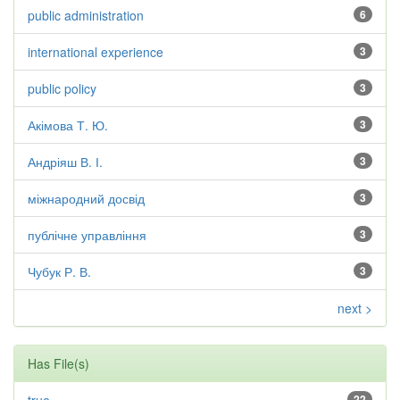
public administration
6
international experience
3
public policy
3
Акімова Т. Ю.
3
Андріяш В. І.
3
міжнародний досвід
3
публічне управління
3
Чубук Р. В.
3
next >
Has File(s)
22