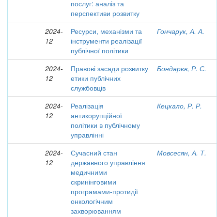
послуг: аналіз та
перспективи розвитку
2024-
Ресурси, механізми та
Гончарук, А. А.
12
інструменти реалізації
публічної політики
2024-
Правові засади розвитку
Бондарєв, Р. С.
12
етики публічних
службовців
2024-
Реалізація
Кецкало, Р. Р.
12
антикорупційної
політики в публічному
управлінні
2024-
Сучасний стан
Мовсесян, А. Т.
12
державного управління
медичними
скринінговими
програмами-протидії
онкологічним
захворюванням