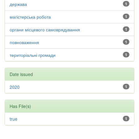
держава
1
магістерська робота
1
органи місцевого самоврядування
1
повноваження
1
територіальні громади
1
Date issued
2020
1
Has File(s)
true
1