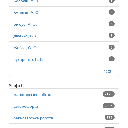
Бородін, А. В.
3
Бутенко, А. С.
3
Білоус, А. О.
3
Діденко, В. Д.
3
Жебко, О. О.
3
Кухаренко, В. В.
3
next >
Subject
магістерська робота
2125
автореферат
2005
бакалаврська робота
735